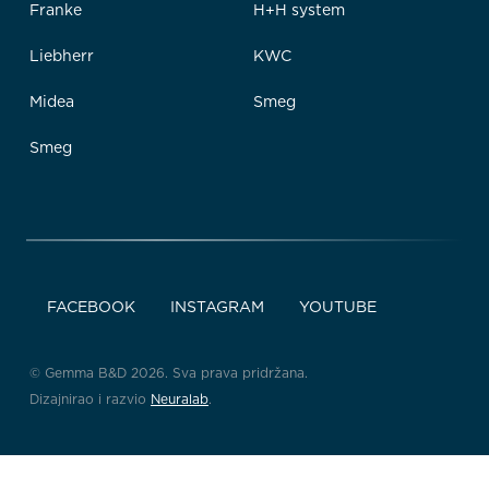
Franke
H+H system
Liebherr
KWC
Midea
Smeg
Smeg
FACEBOOK
INSTAGRAM
YOUTUBE
© Gemma B&D 2026. Sva prava pridržana.
Dizajnirao i razvio
Neuralab
.