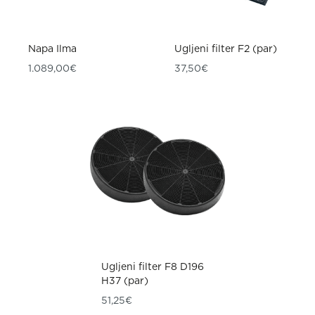
Napa Ilma
Ugljeni filter F2 (par)
1.089,00
€
37,50
€
Ugljeni filter F8 D196
H37 (par)
51,25
€