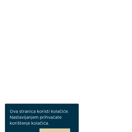
Ova stranica koristi kolačiće.
Nastavljanjem prihvaćate
korištenje kolačića.