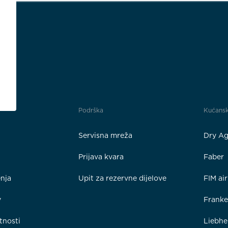
Podrška
Kućansk
Servisna mreža
Dry Ag
Prijava kvara
Faber
enja
Upit za rezervne dijelove
FIM ai
y
Frank
tnosti
Liebhe