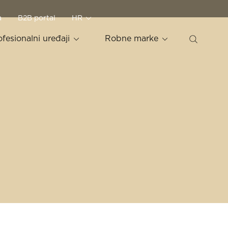
a
B2B portal
HR
ofesionalni uređaji
Robne marke