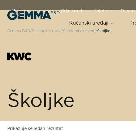
Podrška i servis
Gdje kupiti
Katalozi
O nam
Kućanski uređaji
Pr
Gemma B&D
Sanitarni sustavi
Sanitarni elementi
Školjke
Školjke
Prikazuje se jedan rezultat