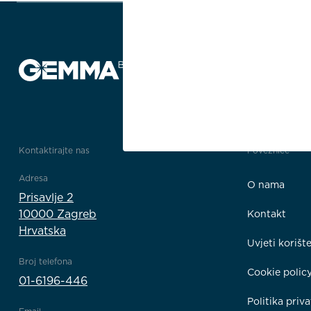
Kontaktirajte nas
Poveznice
Adresa
O nama
Prisavlje 2
10000 Zagreb
Kontakt
Hrvatska
Uvjeti korišt
Broj telefona
Cookie polic
01-6196-446
Politika priva