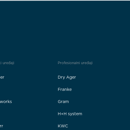
i uređaji
Profesionalni uređaji
er
Dry Ager
Franke
rworks
Gram
e
H+H system
rr
KWC