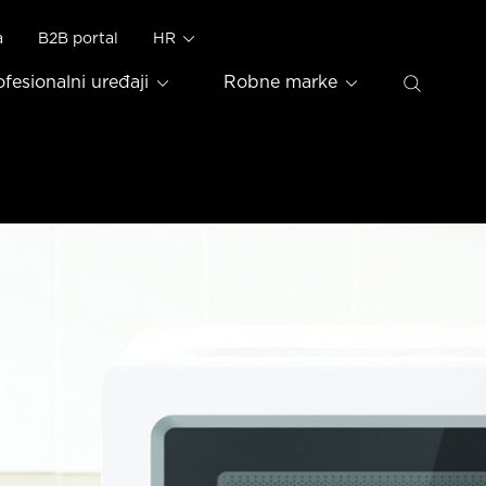
a
B2B portal
HR
ofesionalni uređaji
Robne marke
ea