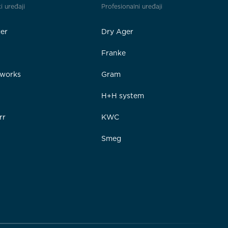
i uređaji
Profesionalni uređaji
er
Dry Ager
Franke
rworks
Gram
e
H+H system
rr
KWC
Smeg