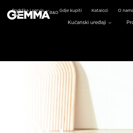
Podrška i servis
Gdje kupiti
Katalozi
O nam
Kućanski uređaji
Pr
Mid