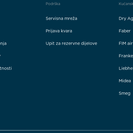
Podrška
Kućansk
Servisna mreža
Dry Ag
Prijava kvara
Faber
enja
Upit za rezervne dijelove
FIM ai
y
Frank
tnosti
Liebhe
Midea
Smeg