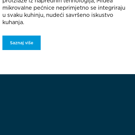
proizlaze iz naprednih tehnologija, Midea
mikrovalne pećnice neprimjetno se integriraju
u svaku kuhinju, nudeći savršeno iskustvo
kuhanja.
Saznaj više