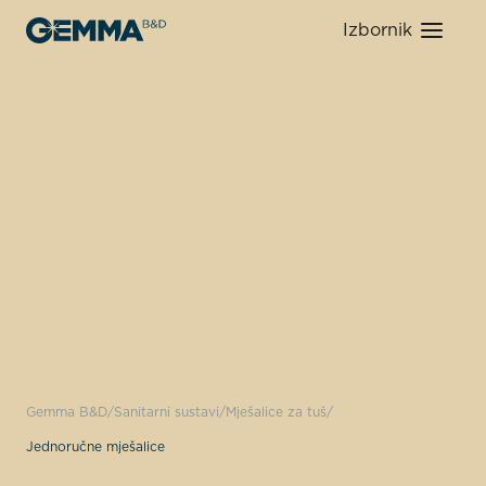
Izbornik
Gemma B&D
Sanitarni sustavi
Mješalice za tuš
Jednoručne mješalice