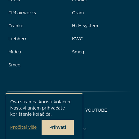
FIM airworks
Gram
Franke
H+H system
Liebherr
KWC
Midea
Smeg
Smeg
Ova stranica koristi kolačiće.
Nastavljanjem prihvaćate
FACEBOOK
INSTAGRAM
YOUTUBE
korištenje kolačića.
Pročitaj više
Prihvati
© Gemma B&D 2026. Sva prava pridržana.
Dizajnirao i razvio
Neuralab
.