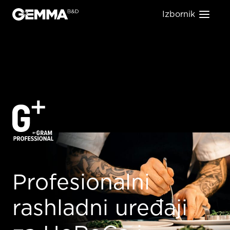
Izbornik
Gram
Profesionalni
rashladni uređaji