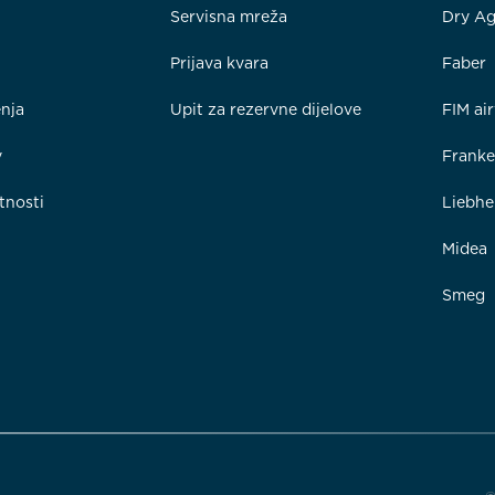
Servisna mreža
Dry Ag
Prijava kvara
Faber
enja
Upit za rezervne dijelove
FIM ai
y
Frank
tnosti
Liebhe
Midea
Smeg