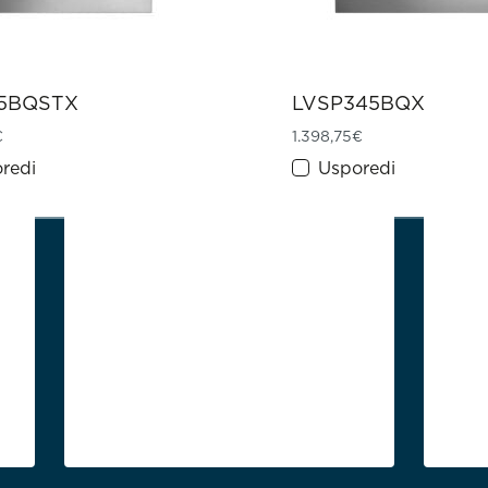
5BQSTX
LVSP345BQX
€
1.398,75
€
redi
Usporedi
Podrška
Kućansk