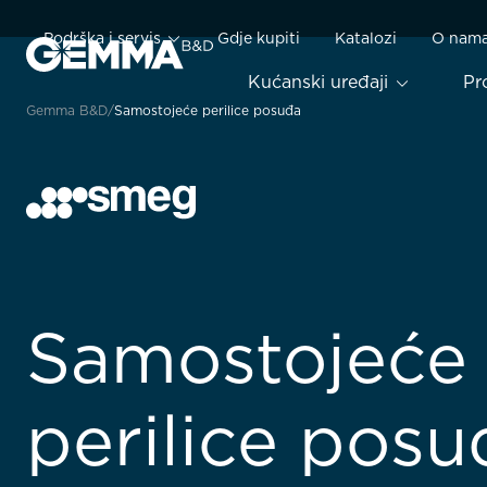
Podrška i servis
Gdje kupiti
Katalozi
O nam
Kućanski uređaji
Pr
Gemma B&D
Samostojeće perilice posuđa
Samostojeće
perilice posu