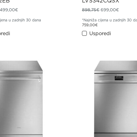
2EB
LVS342CQSX
Izvorna cijena bila je: 698,75€.
Trenutna cijena je: 499,00€.
Izvorna cijena bil
Trenutna
499,00
€
898,75
€
699,00
€
ijena u zadnjih 30 dana
*Najniža cijena u zadnjih 30 d
759,00
€
redi
Usporedi