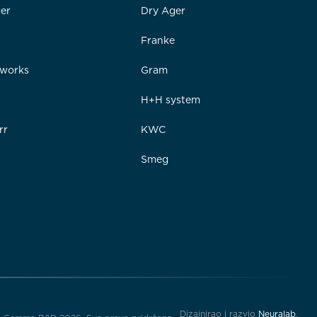
er
Dry Ager
Franke
rworks
Gram
e
H+H system
rr
KWC
Smeg
Dizajnirao i razvio
Neuralab
.