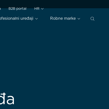
a
B2B portal
HR
ofesionalni uređaji
Robne marke
đa