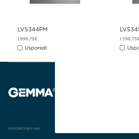
LVS344PM
LVS34
1.998,75
€
1.398,75
Usporedi
Uspo
Kontaktirajte nas
Poveznice