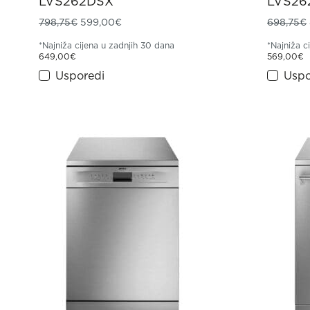
LVS262DSX
LVS26
Izvorna cijena bila je: 798,75€.
Trenutna cijena je: 599,00€.
798,75
€
599,00
€
698,75
€
*Najniža cijena u zadnjih 30 dana
*Najniža c
649,00
€
569,00
€
Usporedi
Uspo