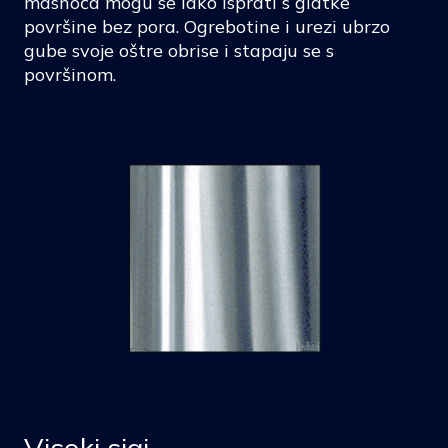
masnoća mogu se lako isprati s glatke
površine bez pora. Ogrebotine i urezi ubrzo
gube svoje oštre obrise i stapaju se s
površinom.
Visoki sjaj