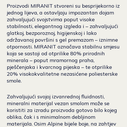
Proizvodi MIRANIT stvoreni su besprijekorno iz
jednog lijeva, a ostavljaju impozantan dojam
zahvaljujući svojstvima poput visoke
stabilnosti, elegantnog izgleda i – zahvaljujući
glatkoj, bezporoznoj, higijenskoj i lako
održavanoj površini s gel premazom – iznimne
otpornosti. MIRANIT označava stabilnu smjesu
koja se sastoji od otprilike 80% prirodnih
minerala – poput mramornog praha,
pješčenjaka i kvarcnog pijeska – te otprilike
20% visokokvalitetne nezasićene poliesterske
smole.
Zahvaljujući svojoj izvanrednoj fluidnosti,
mineralni materijal vezan smolom može se
koristiti za izradu proizvoda gotovo bilo kojeg
oblika, čak i s minimalnom debljinom
materijala. Osim Alpine bijele boje, na zahtjev