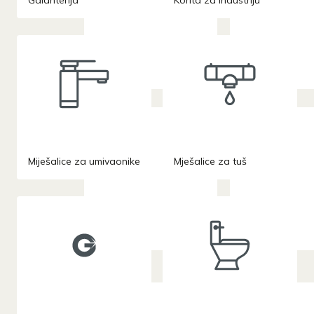
Galanterija
Korita za industriju
Miješalice za umivaonike
Mješalice za tuš