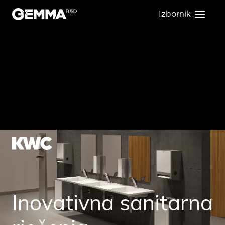
Izbornik
KWC
Inovativna sanitarna