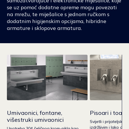
samozatvarajuće i elektroničke miješalice, koje
se uz pomoć dodatne opreme mogu povezati
na mrežu, te miješalice s jednom ručkom s
dodatnim higijenskim opcijama, hibridne
armature i sklopove armatura.
Umivaonici, fontane,
Pisoari i toalet
višestruki umivaonici
Svijetli i prijateljski 
izdržljivim i lako od
Upotreba 304 čeličnog krom-nikla kao