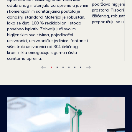
podržava higijenski 
odabranog materijala za opremu u javnim
prostora. Pisoari i to
i komercijalnim sanitarijama postala je
čišćenog, robustnog
današnji standard. Materijal je robustan,
preporučuju se u san
lako se čisti, 100 % reciklabilan i stoga
posebno isplativ. Zahvaljujući svojim
higijenskim svojstvima, pojedinačni
umivaonici, umivaoničke jedinice, fontane i
višestruki umivaonici od 304 čeličnog
krom-nikla omogućuju sigurnu i čistu
sanitarnu opremu.