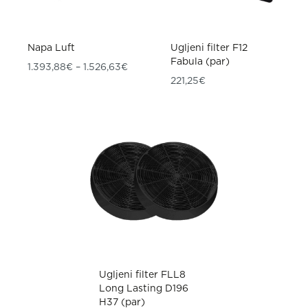
Napa Luft
Ugljeni filter F12
Fabula (par)
Raspon cijena: od 1.393,88€ do 1.526,
1.393,88
€
–
1.526,63
€
221,25
€
Ugljeni filter FLL8
Long Lasting D196
H37 (par)