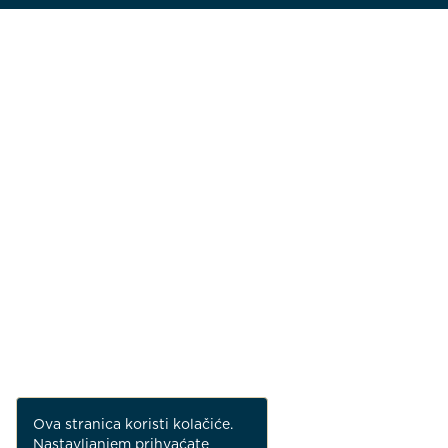
Ova stranica koristi kolačiće.
Nastavljanjem prihvaćate