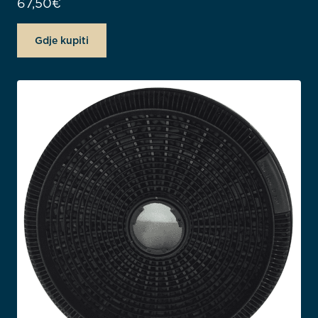
67,50
€
Gdje kupiti