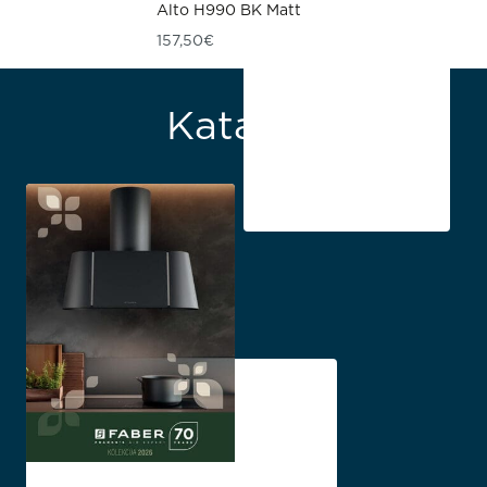
Alto H990 BK Matt
157,50
€
Katalozi