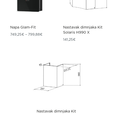
Napa Glam-Fit
Nastavak dimnjaka Kit
Solaris H990 X
Raspon cijena: od 749,25€ do 799,88€
749,25
€
–
799,88
€
141,25
€
Nastavak dimnjaka Kit