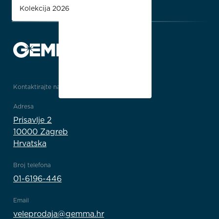
Kolekcija 2026
Kontaktirajte nas
Adresa
Prisavlje 2
10000 Zagreb
Hrvatska
Broj telefona
01-6196-446
Email
veleprodaja@gemma.hr