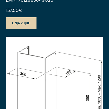
EAN: 7612985649025
157,50
€
Gdje kupiti