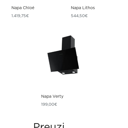
Napa Chloé
Napa Lithos
1.419,75
€
544,50
€
Napa Verty
199,00
€
Preuzimanja