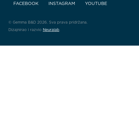
FACEBOOK
INSTAGRAM
YOUTUBE
© Gemma B&D 2026. Sva prava pridržana.
Dizajnirao i razvio
Neuralab
.