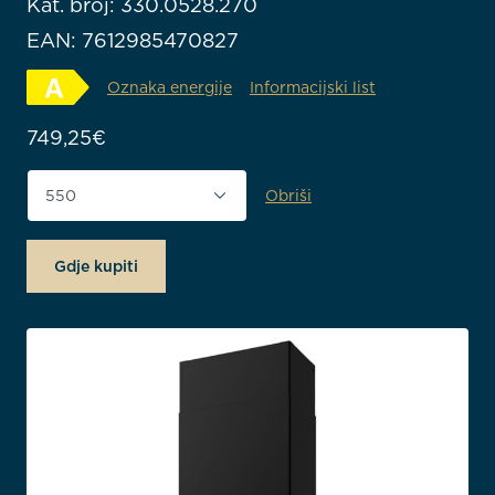
Kat. broj: 330.0528.270
EAN: 7612985470827
Oznaka energije
Informacijski list
749,25
€
Obriši
Širina proizvoda (mm)
Gdje kupiti