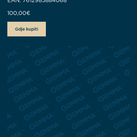
EAN: 7612985884068
100,00
€
Gdje kupiti