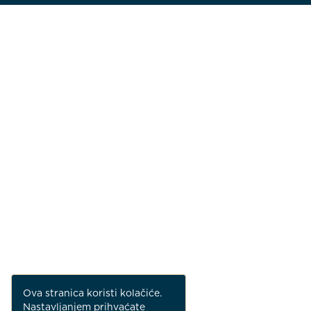
Ova stranica koristi kolačiće.
Nastavljanjem prihvaćate