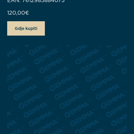
EAN: 7612985884075
120,00
€
Gdje kupiti