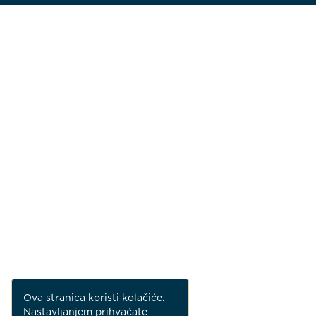
Ova stranica koristi kolačiće.
Nastavljanjem prihvaćate