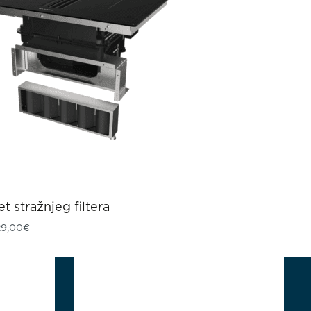
et stražnjeg filtera
29,00
€