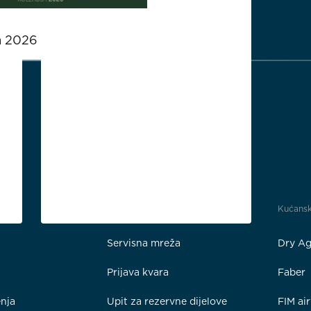
a 2026
Podrška
Kućansk
Servisna mreža
Dry Ag
Prijava kvara
Faber
enja
Upit za rezervne dijelove
FIM ai