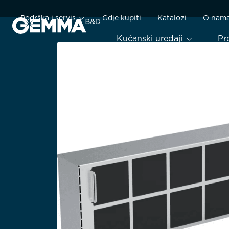
Podrška i servis
Gdje kupiti
Katalozi
O nam
Kućanski uređaji
Pr