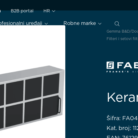
a
B2B portal
HR
ofesionalni uređaji
Robne marke
Gemma B&D
Dod
Filteri i setovi fil
Kera
Šifra: FA0
Kat. broj: 
EAN: 7612