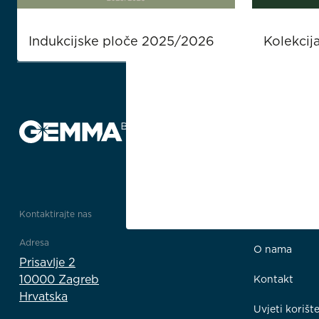
Indukcijske ploče 2025/2026
Kolekcij
Kontaktirajte nas
Poveznice
Adresa
O nama
Prisavlje 2
10000 Zagreb
Kontakt
Hrvatska
Uvjeti korišt