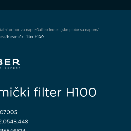
atni pribor za nape
Galileo indukcijske ploče sa napom
tera
Keramički filter H100
mički filter H100
407005
112.0548.448
985546614