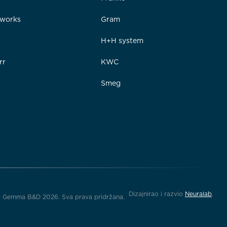
rworks
Gram
e
H+H system
rr
KWC
Smeg
Dizajnirao i razvio
Neuralab
.
 Gemma B&D 2026. Sva prava pridržana.