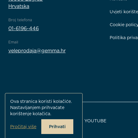
Hrvatska
Uvjeti korišt
Broj telefona
Cookie polic
01-6196-446
Politika priva
Email
veleprodaja@gemma.hr
Ova stranica koristi kolačiće.
Nastavljanjem prihvaćate
korištenje kolačića.
FACEBOOK
INSTAGRAM
YOUTUBE
Pročitaj više
Prihvati