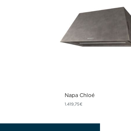
Napa Chloé
1.419,75
€