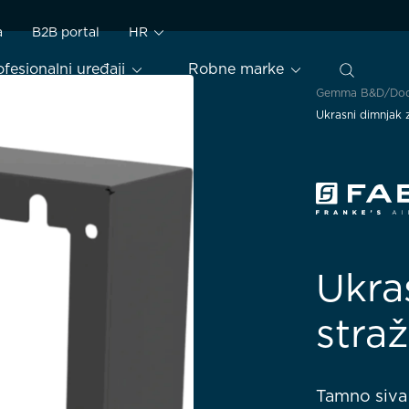
a
B2B portal
HR
ofesionalni uređaji
Robne marke
Gemma B&D
Dod
Ukrasni dimnjak 
Ukra
stra
Tamno siva