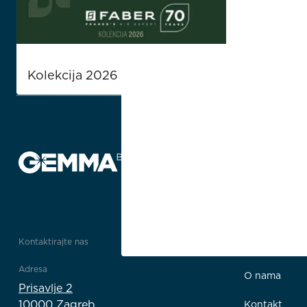
Kolekcija 2026
Kontaktirajte nas
Poveznice
Adresa
O nama
Prisavlje 2
10000 Zagreb
Kontakt