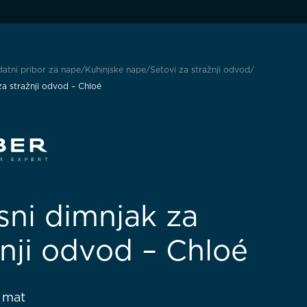
atni pribor za nape
Kuhinjske nape
Setovi za stražnji odvod
za stražnji odvod – Chloé
sni dimnjak za
žnji odvod – Chloé
 mat