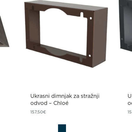
Ukrasni dimnjak za stražnji
U
odvod – Chloé
o
157,50
€
15