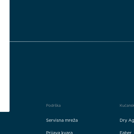
Podrška
Kućansk
Servisna mreža
Dry Ag
Prijava kvara
Faber