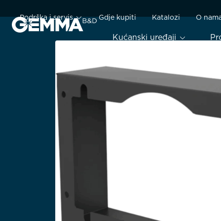
Podrška i servis
Gdje kupiti
Katalozi
O nam
Kućanski uređaji
Pr