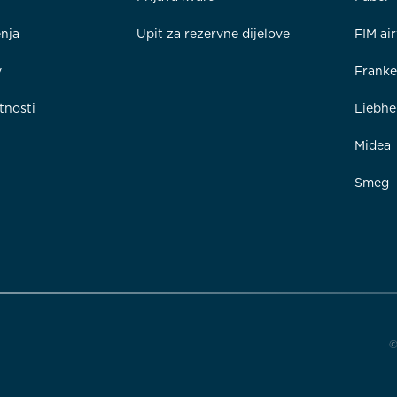
enja
Upit za rezervne dijelove
FIM ai
y
Frank
tnosti
Liebhe
Midea
Smeg
©