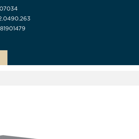
307034
112.0490.263
981901479