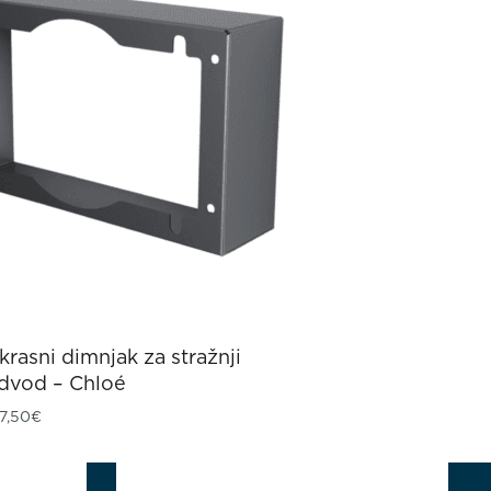
krasni dimnjak za stražnji
dvod – Chloé
7,50
€