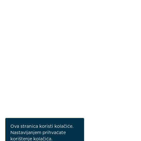
Ova stranica koristi kolačiće.
Nastavljanjem prihvaćate
korištenje kolačića.