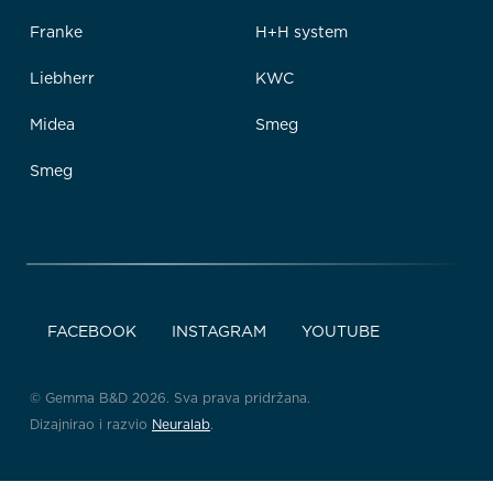
Franke
H+H system
Liebherr
KWC
Midea
Smeg
Smeg
FACEBOOK
INSTAGRAM
YOUTUBE
© Gemma B&D 2026. Sva prava pridržana.
Dizajnirao i razvio
Neuralab
.