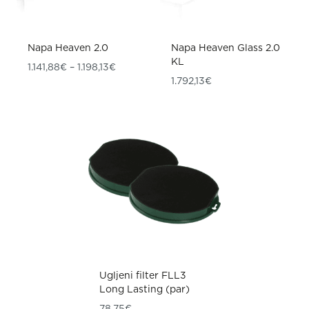
Napa Heaven 2.0
Napa Heaven Glass 2.0
KL
Raspon cijena: od 1.141,88€ do 1.198,13€
1.141,88
€
–
1.198,13
€
1.792,13
€
Ugljeni filter FLL3
Long Lasting (par)
78,75
€