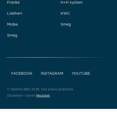
Franke
H+H system
Liebherr
KWC
Midea
Smeg
Smeg
FACEBOOK
INSTAGRAM
YOUTUBE
© Gemma B&D 2026. Sva prava pridržana.
Dizajnirao i razvio
Neuralab
.