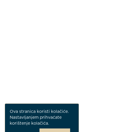
Ova stranica koristi kolačiće.
Nastavljanjem prihvaćate
korištenje kolačića.