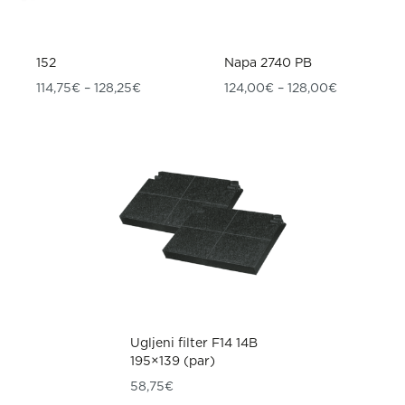
152
Napa 2740 PB
Raspon cijena: od 114,75€ do 128,25€
Raspon cij
114,75
€
–
128,25
€
124,00
€
–
128,00
€
Ugljeni filter F14 14B
195×139 (par)
58,75
€