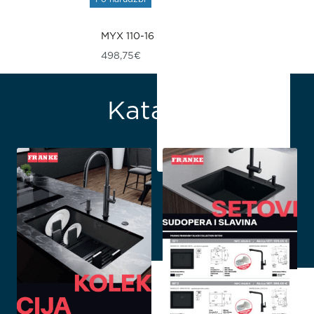
MYX 110-16
498,75
€
Katalozi