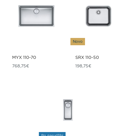
Novo
MYX 110-70
SRX 110-50
768,75
€
198,75
€
Po narudžbi