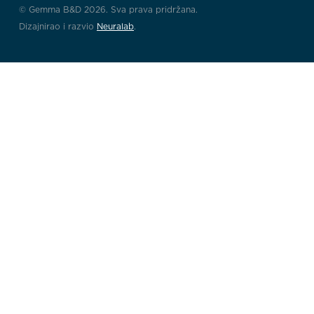
© Gemma B&D 2026. Sva prava pridržana.
Dizajnirao i razvio
Neuralab
.