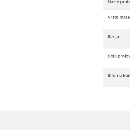
Naziv proi
Vrsta mater
Serija
Boja proiz
Sifon u ko