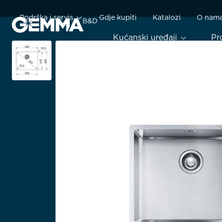
Podrška i servis
Gdje kupiti
Katalozi
O nam
Kućanski uređaji
Pr