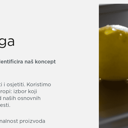
ega
entificira naš koncept
i osjetiti. Koristimo
uropi: izbor koji
d naših osnovnih
esti.
onalnost proizvoda