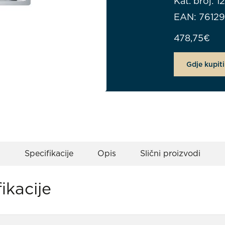
Kat. broj: 
EAN: 7612
478,75
€
Gdje kupiti
Specifikacije
Opis
Slični proizvodi
ikacije