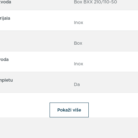
zvoda
Box BXX 210/110-50
ijala
Inox
Box
voda
Inox
mpletu
Da
Pokaži više