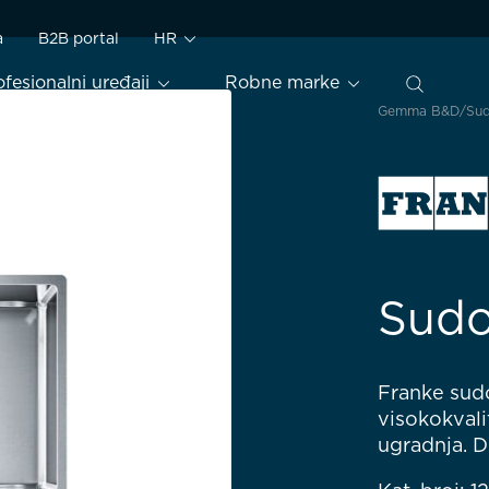
a
B2B portal
HR
ofesionalni uređaji
Robne marke
Gemma B&D
Sud
Sudo
Franke sud
visokokvali
ugradnja. 