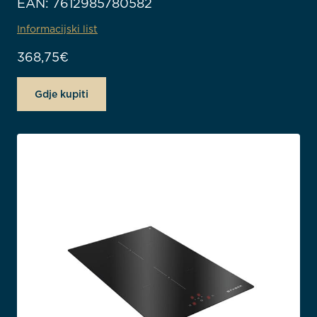
EAN: 7612985780582
Informacijski list
368,75
€
Gdje kupiti