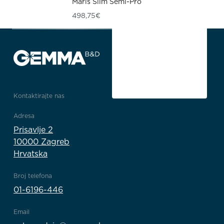
Maris Slim Semi-Pro
498,75
€
Kontaktirajte nas
Adresa
Prisavlje 2
10000 Zagreb
Hrvatska
Broj telefona
01-6196-446
Email