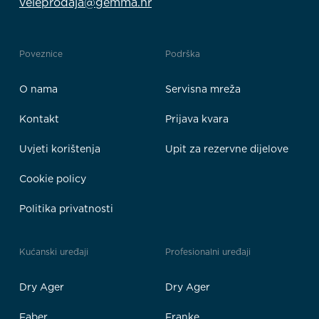
veleprodaja@gemma.hr
Poveznice
Podrška
O nama
Servisna mreža
Kontakt
Prijava kvara
Uvjeti korištenja
Upit za rezervne dijelove
Cookie policy
Politika privatnosti
Kućanski uređaji
Profesionalni uređaji
Dry Ager
Dry Ager
Faber
Franke