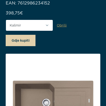
EAN: 7612986234152
398,75
€
Obriši
Boja proizvoda
Gdje kupiti