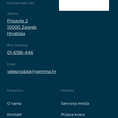
Kontaktirajte nas
Adresa
Prisavlje 2
10000 Zagreb
Hrvatska
Broj telefona
01-6196-446
Email
veleprodaja@gemma.hr
Poveznice
Podrška
O nama
Servisna mreža
Kontakt
Prijava kvara