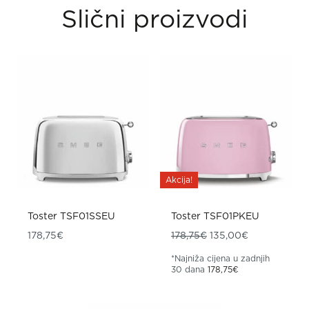
Slični proizvodi
Akcija!
Toster TSF01SSEU
Toster TSF01PKEU
Izvorna cijena bila je
Trenutna cije
178,75
€
178,75
€
135,00
€
*Najniža cijena u zadnjih
30 dana
178,75
€