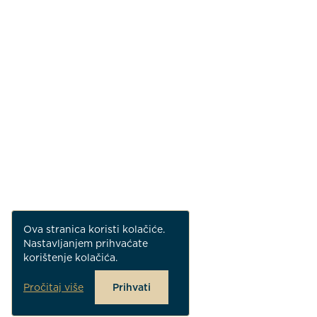
Ova stranica koristi kolačiće.
Nastavljanjem prihvaćate
korištenje kolačića.
Pročitaj više
Prihvati