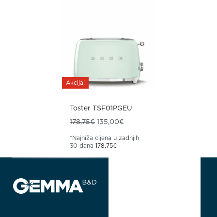
Akcija!
Toster TSF01PGEU
Izvorna cijena bila je: 178,75€.
Trenutna cijena je: 135,00€.
178,75
€
135,00
€
*Najniža cijena u zadnjih
30 dana
178,75
€