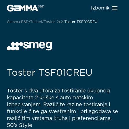
Izbornik
Gemma B&D
Tosteri
Tosteri 2x2
Toster TSF01CREU
Toster TSF01CREU
Toster s dva utora za tostiranje ukupnog
kapaciteta 2 kriške s automatskim
izbacivanjem. Različite razine tostiranja i
funkcije čine ga svestranim i prilagođava se
različitim vrstama kruha i preferencijama.
50's Style