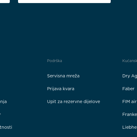
Podrška
Kućansk
Servisna mreža
Dry Ag
Prijava kvara
Faber
enja
Upit za rezervne dijelove
FIM ai
y
Frank
tnosti
Liebhe