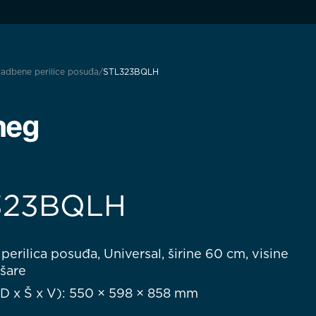
adbene perilice posuđa
STL323BQLH
323BQLH
erilica posuđa, Universal, širine 60 cm, visine
šare
(D x Š x V): 550 × 598 × 858 mm