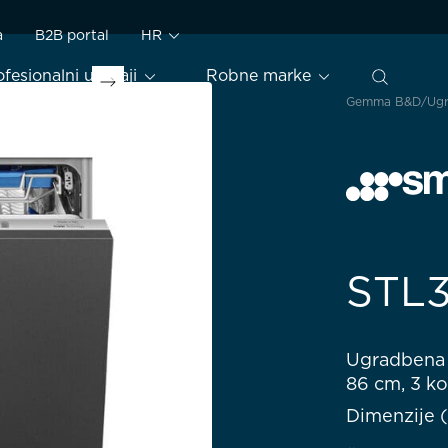
a
B2B portal
HR
ofesionalni uređaji
Robne marke
Gemma B&D
Ugr
STL
Ugradbena p
86 cm, 3 ko
Dimenzije 