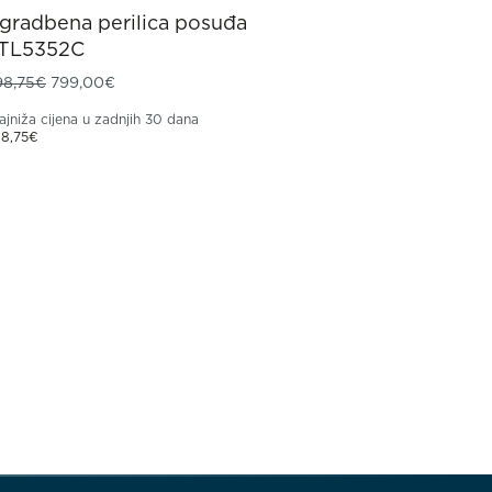
gradbena perilica posuđa
TL5352C
Izvorna cijena bila je: 998,75€.
Trenutna cijena je: 799,00€.
98,75
€
799,00
€
ajniža cijena u zadnjih 30 dana
8,75
€