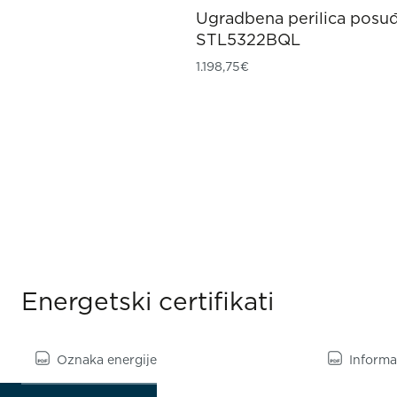
Ugradbena perilica posu
STL5322BQL
1.198,75
€
Energetski certifikati
Oznaka energije
Informac