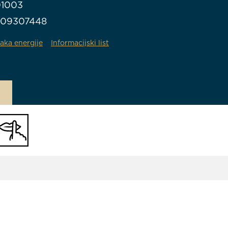
01003
709307448
aka energije
Informacijski list