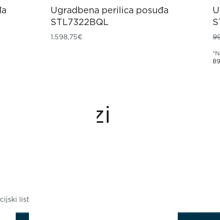
đa
Ugradbena perilica posuđa
U
STL7322BQL
S
1.598,75
€
9
*N
89
Preuzimanja
ijski list