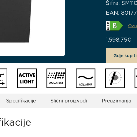
Šifra: SM11
EAN: 8017
Ozn
1.598,75
€
Gdje kupiti
Specifikacije
Slični proizvodi
Preuzimanja
ikacije