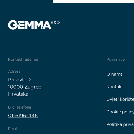
Kontaktirajte nas
Poveznice
Adresa
O nama
Prisavlje 2
10000 Zagreb
Kontakt
Hrvatska
Uvjeti korišt
Broj telefona
Cookie polic
01-6196-446
Politika priva
Email