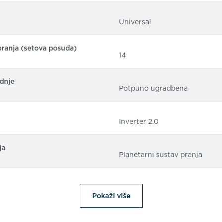
Universal
pranja (setova posuđa)
14
dnje
Potpuno ugradbena
Inverter 2.0
ja
Planetarni sustav pranja
Pokaži više