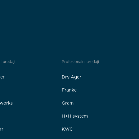
i uređaji
Profesionalni uređaji
er
Dry Ager
Franke
rworks
Gram
e
H+H system
rr
KWC