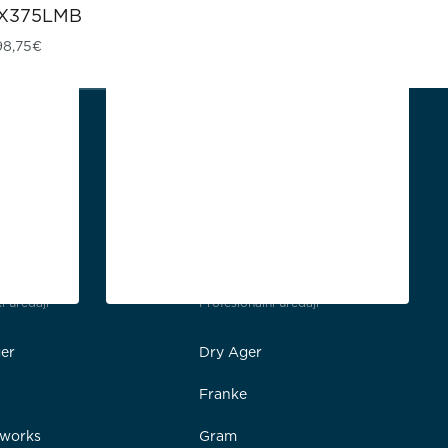
X375LMB
98,75
€
i uređaji
Profesionalni uređaji
er
Dry Ager
Franke
rworks
Gram