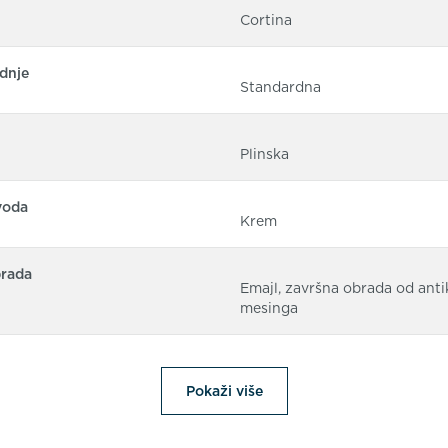
Cortina
dnje
Standardna
Plinska
voda
Krem
brada
Emajl, završna obrada od ant
mesinga
Pokaži više