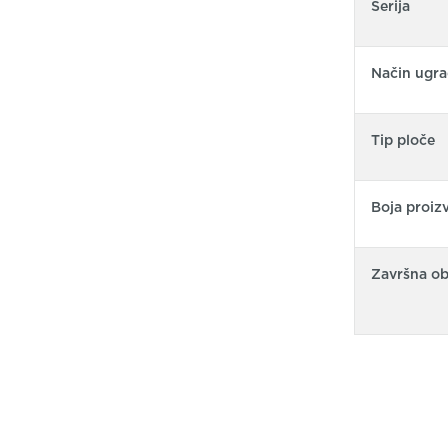
Serija
Način ugra
Tip ploče
Boja proiz
Završna o