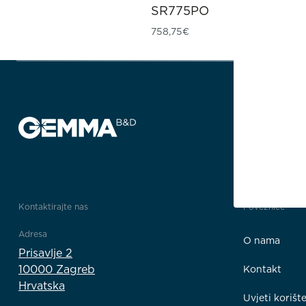
SR775PO
758,75
€
Kontaktirajte nas
Poveznice
Adresa
O nama
Prisavlje 2
10000 Zagreb
Kontakt
Hrvatska
Uvjeti korišt