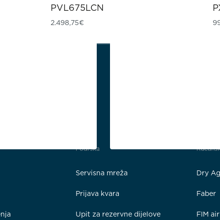
PVL675LCN
P
2.498,75
€
9
Podrška
Kućansk
Servisna mreža
Dry Ag
Prijava kvara
Faber
enja
Upit za rezervne dijelove
FIM ai