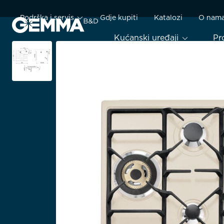
Podrška i servis
Gdje kupiti
Katalozi
O nam
Kućanski uređaji
Pr