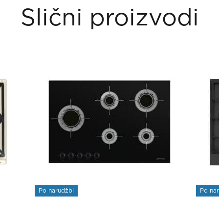
Slični proizvodi
Po narudžbi
Po na