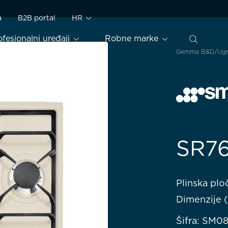
a
B2B portal
HR
ofesionalni uređaji
Robne marke
Gemma B&D
Ugr
SR7
Plinska plo
Dimenzije 
Šifra: SM0