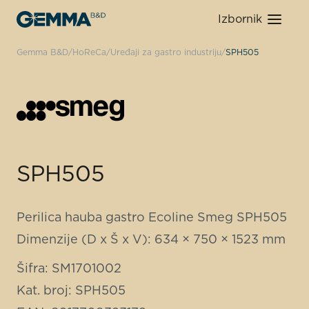
Izbornik
Gemma B&D
HoReCa
Uređaji za gastro industriju
SPH505
SPH505
Perilica hauba gastro Ecoline Smeg SPH505
Dimenzije (D x Š x V): 634 × 750 × 1523 mm
Šifra: SM1701002
Kat. broj: SPH505