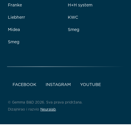
Franke
H+H system
Liebherr
KWC
Midea
Smeg
Smeg
FACEBOOK
INSTAGRAM
YOUTUBE
© Gemma B&D 2026. Sva prava pridržana.
Dizajnirao i razvio
Neuralab
.