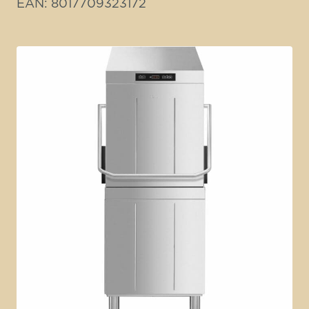
EAN: 8017709323172