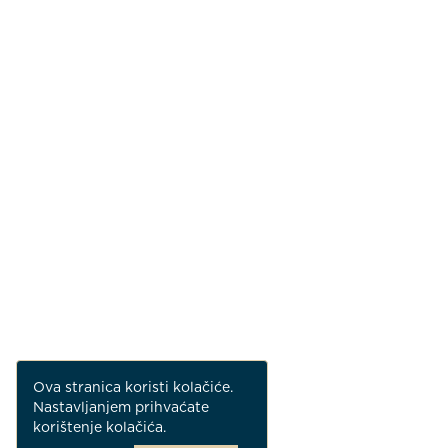
Ova stranica koristi kolačiće.
Nastavljanjem prihvaćate
korištenje kolačića.