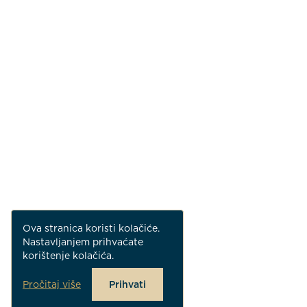
Ova stranica koristi kolačiće.
Nastavljanjem prihvaćate
korištenje kolačića.
Pročitaj više
Prihvati