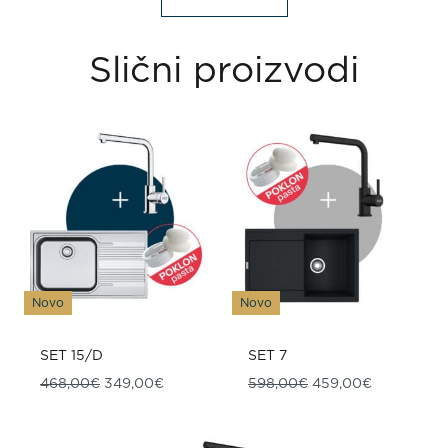
Slični proizvodi
Novo
Novo
SET 15/D
SET 7
Izvorna cijena bila je: 468,00€.
Trenutna cijena je: 349,00€.
Izvorna cijena bila 
Trenutna ci
468,00
€
349,00
€
598,00
€
459,00
€