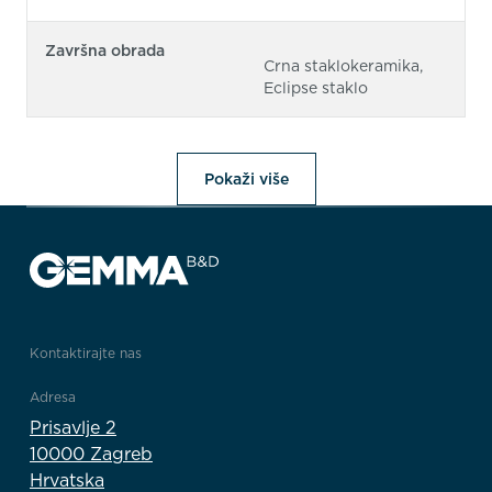
Završna obrada
Crna staklokeramika,
Eclipse staklo
Pokaži više
Kontaktirajte nas
Adresa
Prisavlje 2
10000 Zagreb
Hrvatska