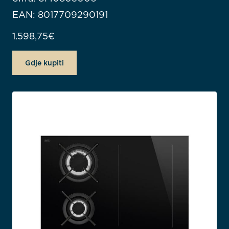
EAN: 8017709290191
1.598,75
€
Gdje kupiti