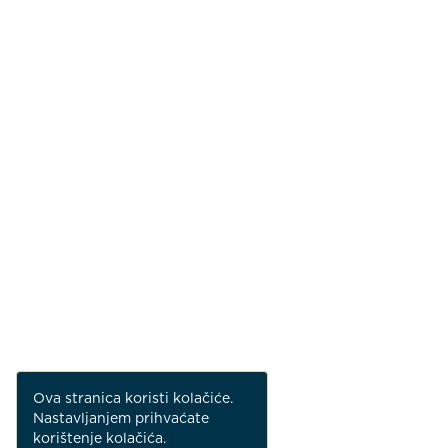
Ova stranica koristi kolačiće.
Nastavljanjem prihvaćate
korištenje kolačića.