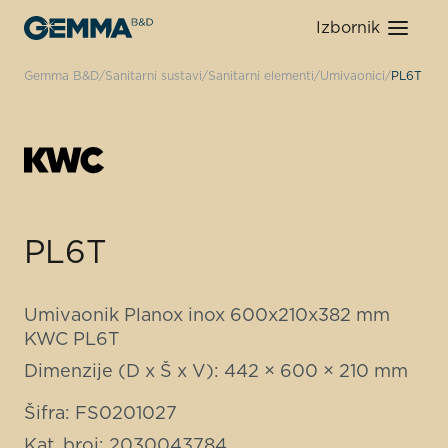
Izbornik
Gemma B&D
Sanitarni sustavi
Sanitarni elementi
Umivaonici
PL6T
PL6T
Umivaonik Planox inox 600x210x382 mm
KWC PL6T
Dimenzije (D x Š x V): 442 × 600 × 210 mm
Šifra: FS0201027
Kat. broj: 2030043784