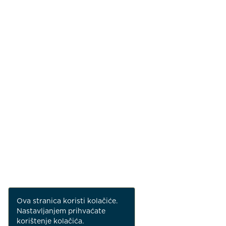
Ova stranica koristi kolačiće.
Nastavljanjem prihvaćate
korištenje kolačića.