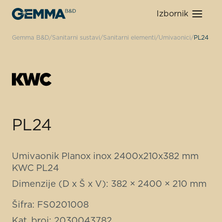
Izbornik
Gemma B&D
Sanitarni sustavi
Sanitarni elementi
Umivaonici
PL24
PL24
Umivaonik Planox inox 2400x210x382 mm
KWC PL24
Dimenzije (D x Š x V): 382 × 2400 × 210 mm
Šifra: FS0201008
Kat. broj: 2030043782