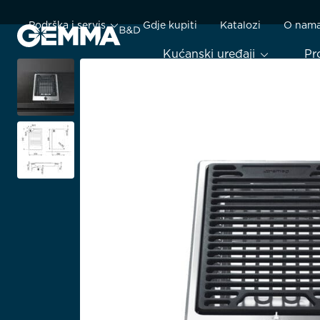
Podrška i servis
Gdje kupiti
Katalozi
O nam
Kućanski uređaji
Pr