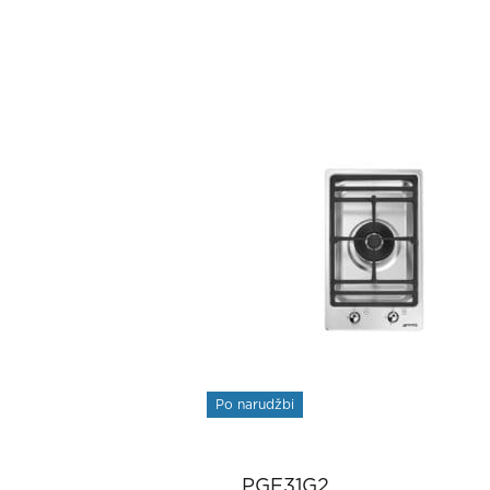
Po narudžbi
PGF31G2