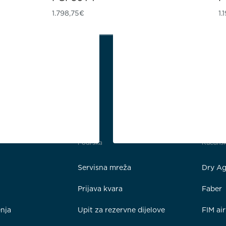
1.798,75
€
1.
Podrška
Kućansk
Servisna mreža
Dry Ag
Prijava kvara
Faber
enja
Upit za rezervne dijelove
FIM ai