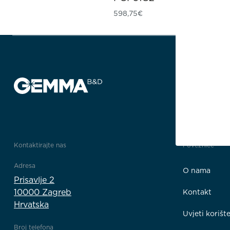
598,75
€
Kontaktirajte nas
Poveznice
Adresa
O nama
Prisavlje 2
10000 Zagreb
Kontakt
Hrvatska
Uvjeti korišt
Broj telefona