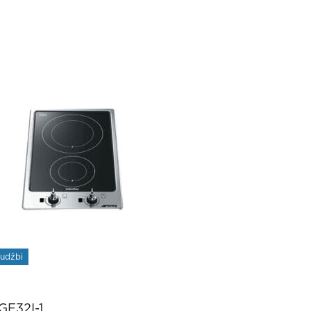
rudžbi
GF32I-1