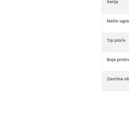
Serija
Način ugra
Tip ploče
Boja proiz
Završna o