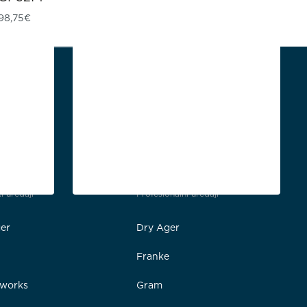
198,75
€
i uređaji
Profesionalni uređaji
er
Dry Ager
Franke
rworks
Gram