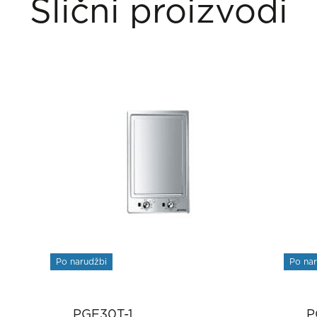
Slični proizvodi
Po narudžbi
Po na
PGF30T-1
P