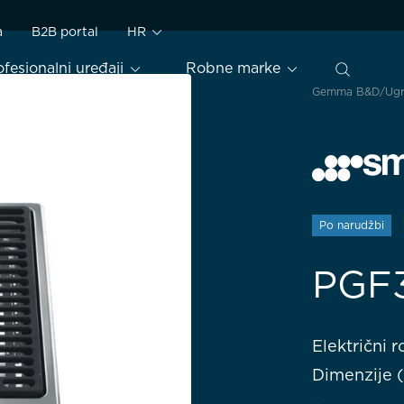
a
B2B portal
HR
ofesionalni uređaji
Robne marke
Gemma B&D
Ugr
Po narudžbi
PGF
Električni r
Dimenzije (