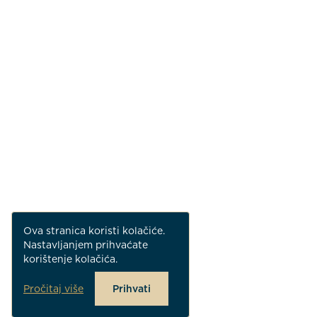
Ova stranica koristi kolačiće.
Nastavljanjem prihvaćate
korištenje kolačića.
Pročitaj više
Prihvati