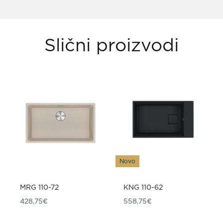
Slični proizvodi
Novo
MRG 110-72
KNG 110-62
428,75
€
558,75
€