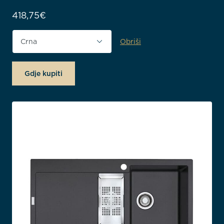
418,75
€
Obriši
Boja proizvoda
Gdje kupiti