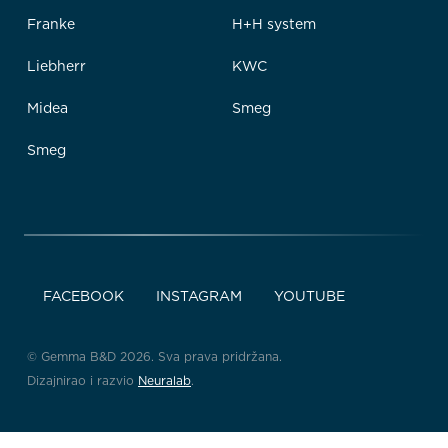
Franke
H+H system
Liebherr
KWC
Midea
Smeg
Smeg
FACEBOOK
INSTAGRAM
YOUTUBE
© Gemma B&D 2026. Sva prava pridržana.
Dizajnirao i razvio
Neuralab
.