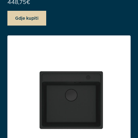
448,75
€
Gdje kupiti