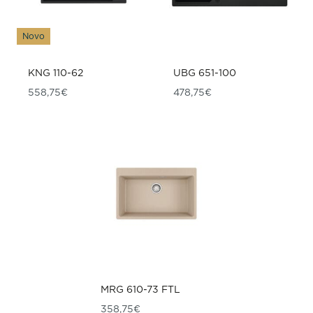
Novo
KNG 110-62
UBG 651-100
558,75
€
478,75
€
MRG 610-73 FTL
358,75
€