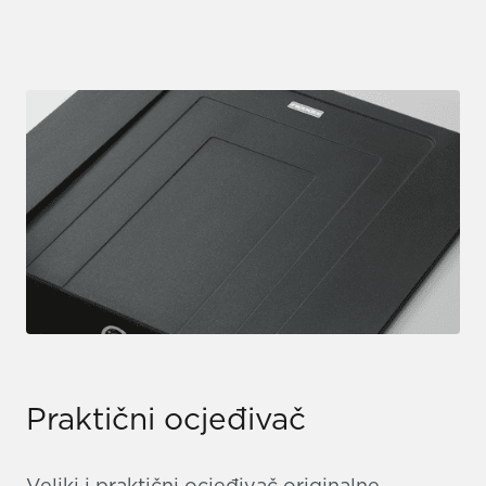
Praktični ocjeđivač
Veliki i praktični ocjeđivač originalne