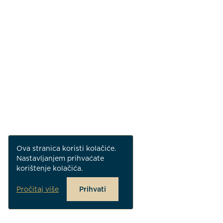
Ova stranica koristi kolačiće.
Nastavljanjem prihvaćate
korištenje kolačića.
Pročitaj više
Prihvati