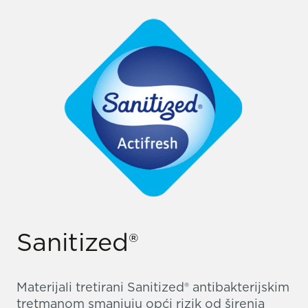
Sanitized®
Materijali tretirani Sanitized® antibakterijskim
tretmanom smanjuju opći rizik od širenja