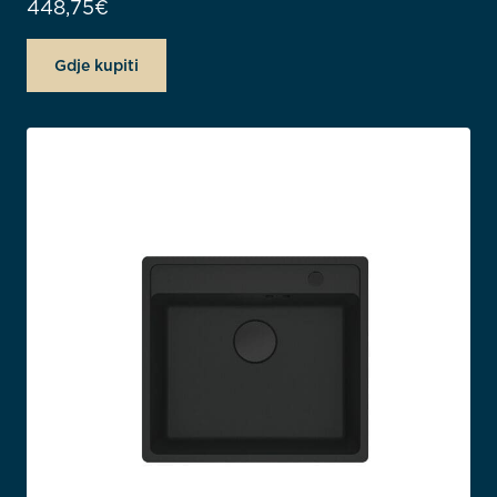
448,75
€
Gdje kupiti