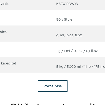
zvoda
KSF01RDWW
50's Style
nica
g, ml, lb.oz, fl.oz
1 g / 1 ml / 0,1 oz / 0,1 fl.oz
 kapacitet
5 kg / 5000 ml / 11 lb / 175 fl.
Pokaži više