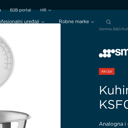
a
B2B portal
HR
ofesionalni uređaji
Robne marke
Gemma B&D
Kuh
Akcija!
Kuhi
KSF
Analogna i 