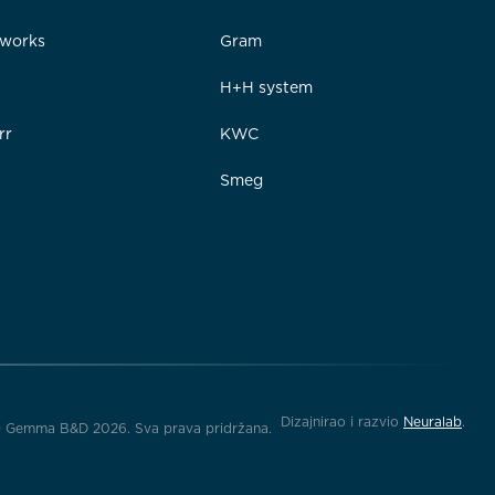
rworks
Gram
e
H+H system
rr
KWC
Smeg
Dizajnirao i razvio
Neuralab
.
 Gemma B&D 2026. Sva prava pridržana.