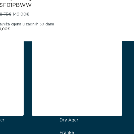
SF01PBWW
Izvorna cijena bila je: 198,75€.
Trenutna cijena je: 149,00€.
8,75
€
149,00
€
ajniža cijena u zadnjih 30 dana
9,00
€
i uređaji
Profesionalni uređaji
er
Dry Ager
Franke