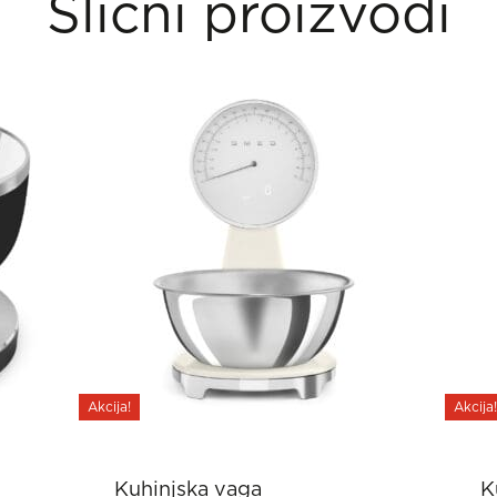
Slični proizvodi
Akcija!
Akcija!
Kuhinjska vaga
K