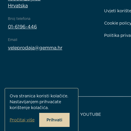
Hrvatska
Uvjeti korišt
Broj telefona
Cookie polic
01-6196-446
Politika priva
Email
veleprodaja@gemma.hr
Ova stranica koristi kolačiće.
Nastavljanjem prihvaćate
korištenje kolačića.
FACEBOOK
INSTAGRAM
YOUTUBE
Pročitaj više
Prihvati