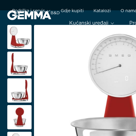
Podrška i servis
Gdje kupiti
Katalozi
O nam
Kućanski uređaji
Pr