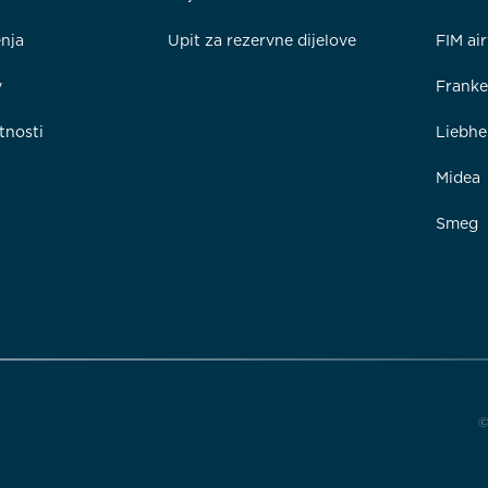
enja
Upit za rezervne dijelove
FIM ai
y
Frank
tnosti
Liebhe
Midea
Smeg
©