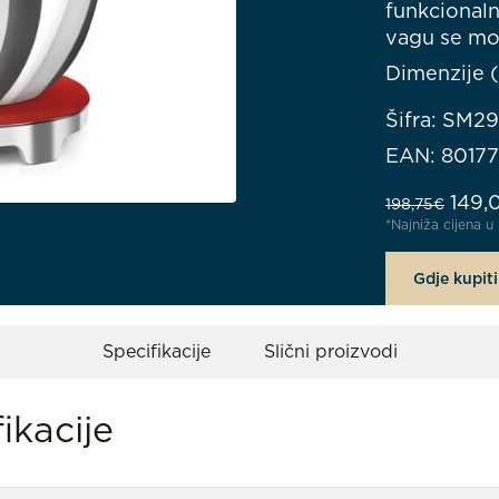
funkcionaln
vagu se mož
Dimenzije (
Šifra: SM2
EAN: 8017
Izvor
149,
198,75
€
*Najniža cijena 
Gdje kupiti
Specifikacije
Slični proizvodi
ikacije