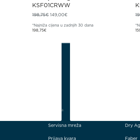
KSF01CRWW
K
8,75€.
e: 129,00€.
Izvorna cijena bila je: 198,75€.
Trenutna cijena je: 149,00€.
198,75
€
149,00
€
19
*Najniža cijena u zadnjih 30 dana
*N
198,75
€
15
Podrška
Kućansk
Servisna mreža
Dry Ag
Prijava kvara
Faber