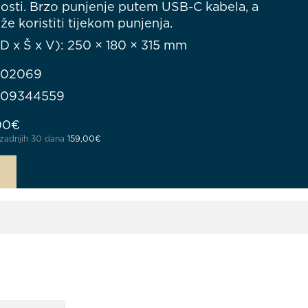
osti. Brzo punjenje putem USB-C kabela, a
e koristiti tijekom punjenja.
D x Š x V): 250 × 180 × 315 mm
902069
709344559
na cijena bila je: 198,75€.
Trenutna cijena je: 149,00€.
00
€
u zadnjih 30 dana
159,00
€