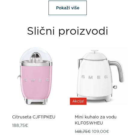
Pokaži više
Slični proizvodi
Akcija!
Citruseta CJF11PKEU
Mini kuhalo za vodu
KLF05WHEU
188,75
€
Izvorna cijena bila je
Trenutna cij
148,75
€
109,00
€