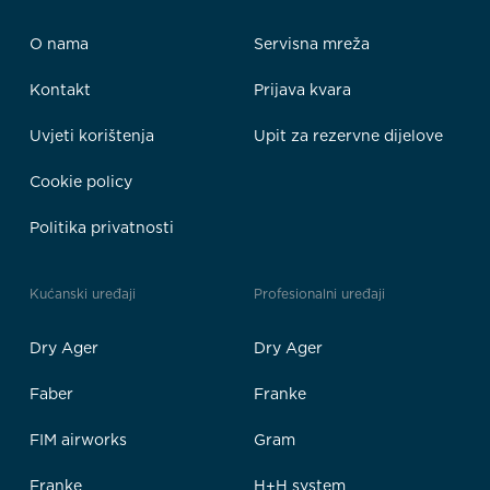
O nama
Servisna mreža
Kontakt
Prijava kvara
Uvjeti korištenja
Upit za rezervne dijelove
Cookie policy
Politika privatnosti
Kućanski uređaji
Profesionalni uređaji
Dry Ager
Dry Ager
Faber
Franke
FIM airworks
Gram
Franke
H+H system