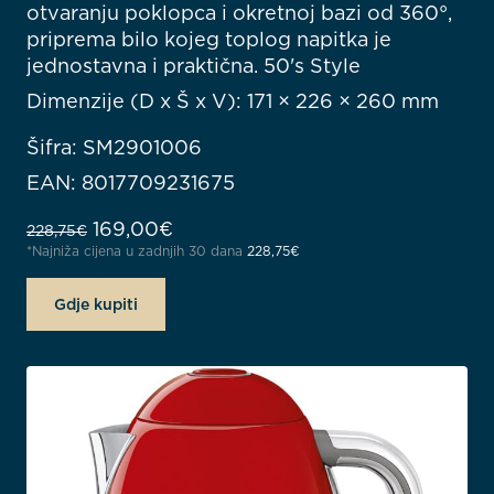
otvaranju poklopca i okretnoj bazi od 360°,
priprema bilo kojeg toplog napitka je
jednostavna i praktična. 50's Style
Dimenzije (D x Š x V): 171 × 226 × 260 mm
Šifra: SM2901006
EAN: 8017709231675
Izvorna cijena bila je: 228,75€.
Trenutna cijena je: 169,00€.
169,00
€
228,75
€
*Najniža cijena u zadnjih 30 dana
228,75
€
Gdje kupiti