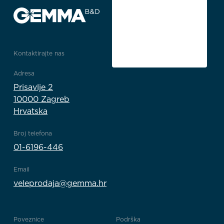
Kontaktirajte nas
Adresa
Prisavlje 2
10000 Zagreb
Hrvatska
Broj telefona
01-6196-446
Email
veleprodaja@gemma.hr
Poveznice
Podrška