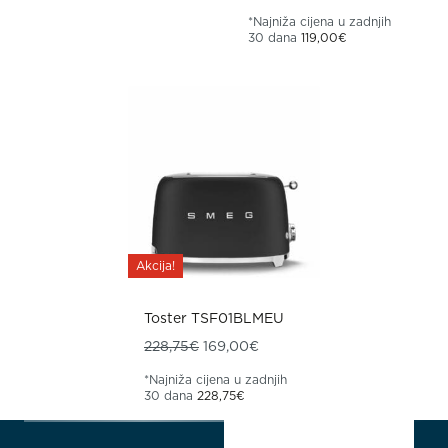
*Najniža cijena u zadnjih
30 dana
119,00
€
Akcija!
Toster TSF01BLMEU
Izvorna cijena bila je: 228,75€.
Trenutna cijena je: 169,00€
228,75
€
169,00
€
*Najniža cijena u zadnjih
30 dana
228,75
€