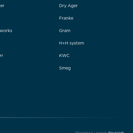
er
Dry Ager
Franke
rworks
Gram
e
H+H system
rr
KWC
Smeg
Dizajnirao i razvio
Neuralab
.