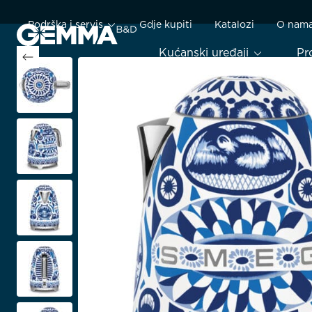
Podrška i servis
Gdje kupiti
Katalozi
O nam
Kućanski uređaji
Pr