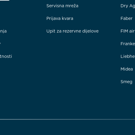
Servisna mreža
Dry Ag
Prijava kvara
Faber
enja
Upit za rezervne dijelove
FIM ai
y
Frank
tnosti
Liebhe
Midea
Smeg