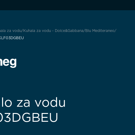
ala za vodu
Kuhala za vodu - Dolce&Gabbana
Blu Mediteraneo
 KLF03DGBEU
lo za vodu
03DGBEU