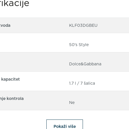
ikacije
zvoda
KLF03DGBEU
50's Style
Dolce&Gabbana
 kapacitet
1.7 l / 7 šalica
nje kontrola
Ne
Pokaži više