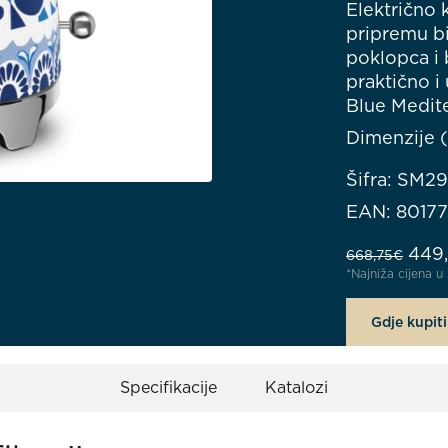
Električno 
pripremu bi
poklopca i 
praktično 
Blue Medite
Dimenzije (
Šifra: SM2
EAN: 8017
Izvo
449
668,75
€
*Najniža cijena 
Gdje kupiti
Specifikacije
Katalozi