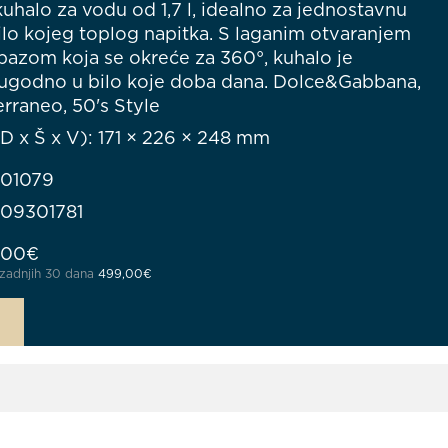
kuhalo za vodu od 1,7 l, idealno za jednostavnu
lo kojeg toplog napitka. S laganim otvaranjem
bazom koja se okreće za 360°, kuhalo je
i ugodno u bilo koje doba dana. Dolce&Gabbana,
rraneo, 50's Style
D x Š x V): 171 × 226 × 248 mm
901079
709301781
rna cijena bila je: 668,75€.
Trenutna cijena je: 449,00€.
,00
€
u zadnjih 30 dana
499,00
€