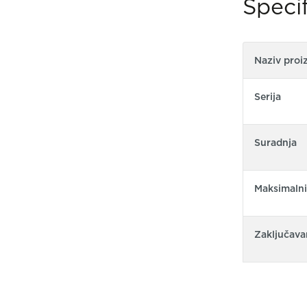
Specif
Naziv proi
Serija
Suradnja
Maksimalni
Zaključava