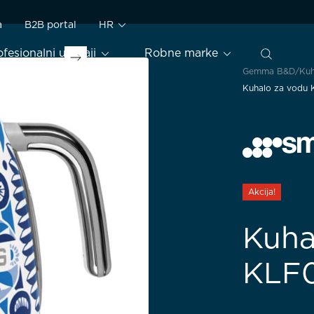
a
B2B portal
HR
ofesionalni uređaji
Robne marke
Gemma B&D
Kuh
Kuhalo za vodu
Akcija!
Kuha
KLF