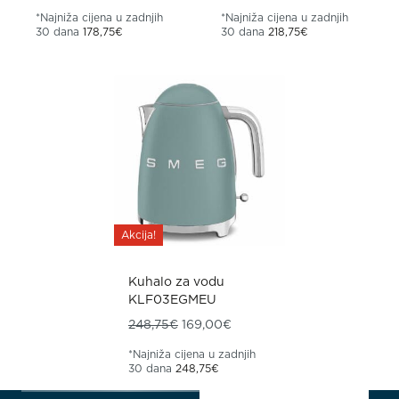
*Najniža cijena u zadnjih
*Najniža cijena u zadnjih
30 dana
178,75
€
30 dana
218,75
€
Akcija!
Kuhalo za vodu
KLF03EGMEU
Izvorna cijena bila je: 248,75€.
Trenutna cijena je: 169,00€
248,75
€
169,00
€
*Najniža cijena u zadnjih
30 dana
248,75
€