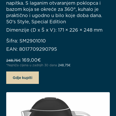
napitka. S laganim otvaranjem poklopca i
bazom koja se okreće za 360°, kuhalo je
praktično i ugodno u bilo koje doba dana.
50's Style, Special Edition
Dimenzije (D x Š x V): 171 × 226 × 248 mm
Šifra: SM2901010
EAN: 8017709290795
Izvorna cijena bila je: 248,75€.
Trenutna cijena je: 169,00€.
169,00
€
248,75
€
*Najniža cijena u zadnjih 30 dana
248,75
€
Gdje kupiti