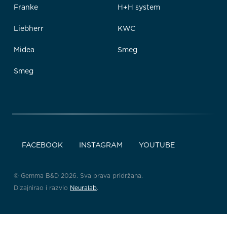
Franke
H+H system
Liebherr
KWC
Midea
Smeg
Smeg
FACEBOOK
INSTAGRAM
YOUTUBE
© Gemma B&D 2026. Sva prava pridržana.
Dizajnirao i razvio
Neuralab
.