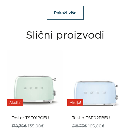
Pokaži više
Slični proizvodi
Akcija!
Akcija!
Toster TSF01PGEU
Toster TSF02PBEU
Izvorna cijena bila je: 178,75€.
Trenutna cijena je: 135,00€.
Izvorna cijena bila je
Trenutna cije
178,75
€
135,00
€
218,75
€
165,00
€