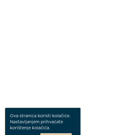
Ova stranica koristi kolačiće.
Nastavljanjem prihvaćate
korištenje kolačića.