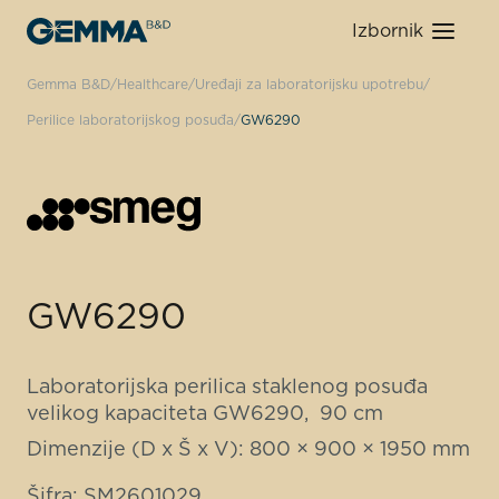
Izbornik
Gemma B&D
Healthcare
Uređaji za laboratorijsku upotrebu
Perilice laboratorijskog posuđa
GW6290
GW6290
Laboratorijska perilica staklenog posuđa
velikog kapaciteta GW6290, 90 cm
Dimenzije (D x Š x V): 800 × 900 × 1950 mm
Šifra: SM2601029