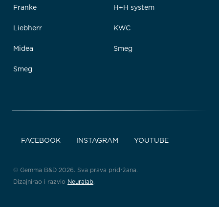
Franke
H+H system
Liebherr
KWC
Midea
Smeg
Smeg
FACEBOOK
INSTAGRAM
YOUTUBE
© Gemma B&D 2026. Sva prava pridržana.
Dizajnirao i razvio
Neuralab
.