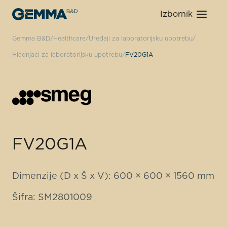
Izbornik
Gemma B&D
Healthcare
Uređaji za laboratorijsku upotrebu
Hladnjaci za laboratorijsku upotrebu
FV20G1A
FV20G1A
Dimenzije (D x Š x V): 600 × 600 × 1560 mm
Šifra: SM2801009