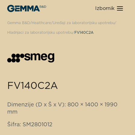
Izbornik
Gemma B&D
Healthcare
Uređaji za laboratorijsku upotrebu
Hladnjaci za laboratorijsku upotrebu
FV140C2A
FV140C2A
Dimenzije (D x Š x V): 800 × 1400 × 1990
mm
Šifra: SM2801012