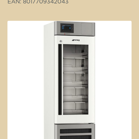
EAN: 8017709342043