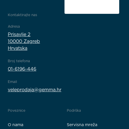
Kontaktirajte nas
Adresa
Prisavlje 2
10000 Zagreb
Hrvatska
Broj telefona
01-6196-446
Email
veleprodaja@gemma.hr
Poveznice
Podrška
O nama
Servisna mreža