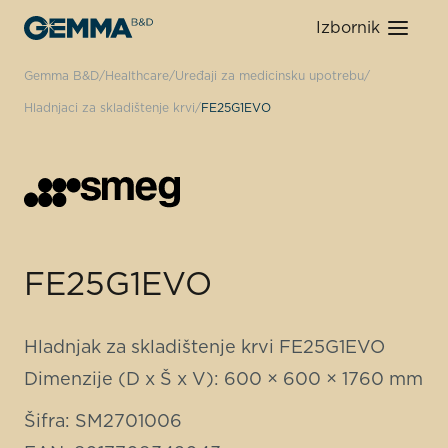
Izbornik
Gemma B&D
Healthcare
Uređaji za medicinsku upotrebu
Hladnjaci za skladištenje krvi
FE25G1EVO
FE25G1EVO
Hladnjak za skladištenje krvi FE25G1EVO
Dimenzije (D x Š x V): 600 × 600 × 1760 mm
Šifra: SM2701006