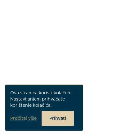
Ova stranica koristi kolačiće.
Nastavljanjem prihvaćate
korištenje kolačića.
Pročitaj više
Prihvati