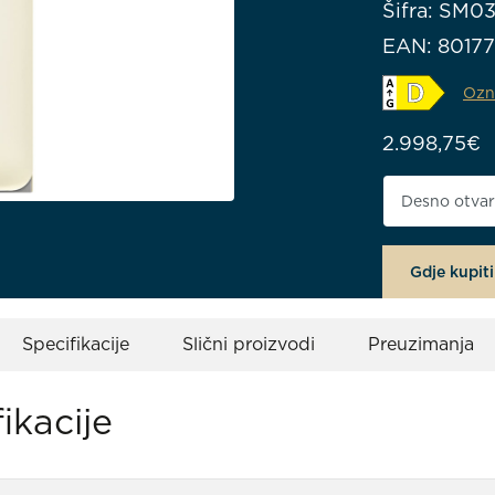
Šifra: SM0
EAN: 8017
Ozn
2.998,75
€
Smjer otvar
Gdje kupiti
Specifikacije
Slični proizvodi
Preuzimanja
ikacije