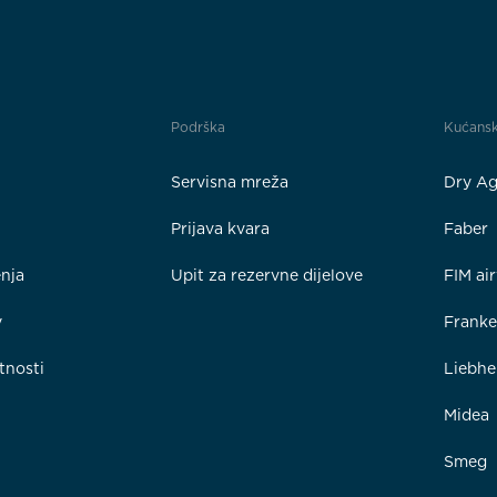
Podrška
Kućansk
Servisna mreža
Dry Ag
Prijava kvara
Faber
enja
Upit za rezervne dijelove
FIM ai
y
Frank
tnosti
Liebhe
Midea
Smeg