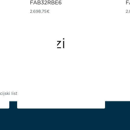
FAB32RBE6
F
2.698,75
€
2.
Preuzimanja
ijski list