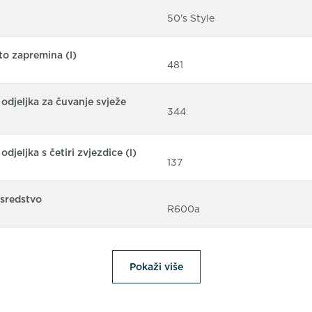
50's Style
o zapremina (l)
481
odjeljka za čuvanje svježe
344
djeljka s četiri zvjezdice (l)
137
sredstvo
R600a
Pokaži više