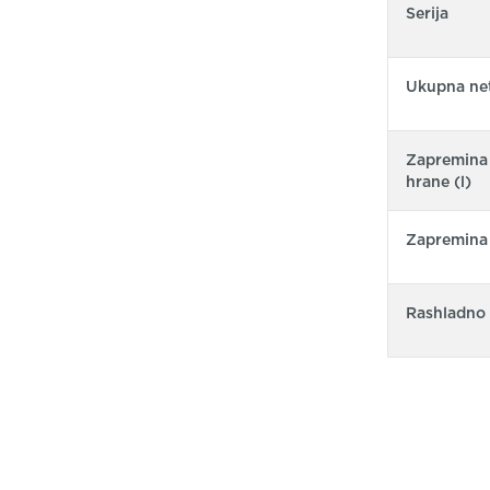
Serija
Ukupna net
Zapremina 
hrane (l)
Zapremina o
Rashladno 