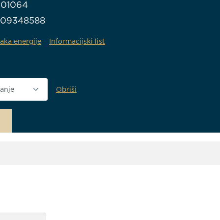
301064
709348588
aka energije
Informacijski list
Obriši
anja vrata