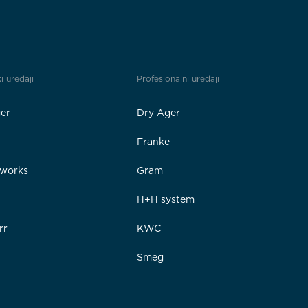
i uređaji
Profesionalni uređaji
er
Dry Ager
Franke
rworks
Gram
e
H+H system
rr
KWC
Smeg