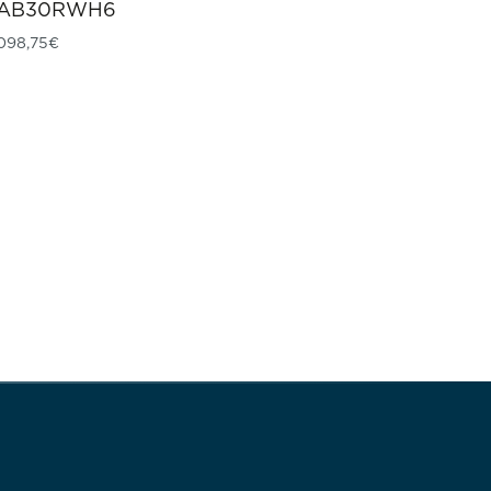
AB30RWH6
098,75
€