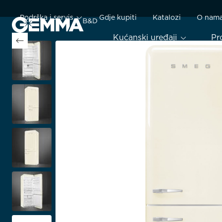
Podrška i servis
Gdje kupiti
Katalozi
O nam
Kućanski uređaji
Pr