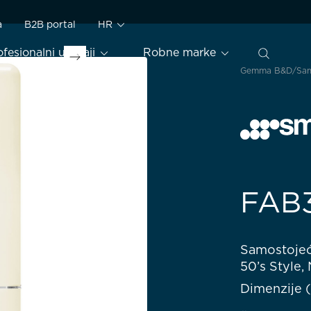
a
B2B portal
HR
ofesionalni uređaji
Robne marke
Gemma B&D
Sam
FAB
Samostojeći
50’s Style,
Dimenzije 