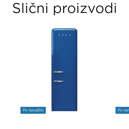
Slični proizvodi
Po narudžbi
Po na