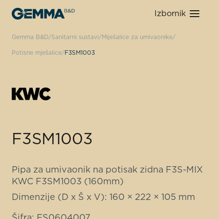
Izbornik
Gemma B&D
Sanitarni sustavi
Miješalice za umivaonike
Potisne mješalice
F3SM1003
F3SM1003
Pipa za umivaonik na potisak zidna F3S-MIX
KWC F3SM1003 (160mm)
Dimenzije (D x Š x V): 160 × 222 × 105 mm
Šifra: FS0604007