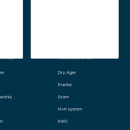
i uređaji
Profesionalni uređaji
er
Dry Ager
Franke
rworks
Gram
e
H+H system
rr
KWC