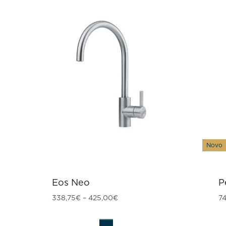
Novo
Eos Neo
P
Raspon cijena: od 338,75€ do
338,75
€
–
425,00
€
74