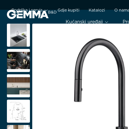
Podrška i servis
Gdje kupiti
Katalozi
O nam
Kućanski uređaji
Pr