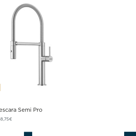
escara Semi Pro
 425,00€
8,75
€