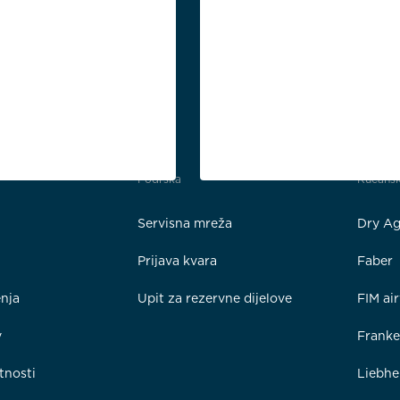
Podrška
Kućansk
Servisna mreža
Dry Ag
Prijava kvara
Faber
enja
Upit za rezervne dijelove
FIM ai
y
Frank
tnosti
Liebhe