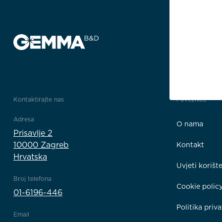
Kontaktirajte nas
Poveznice
Adresa
O nama
Prisavlje 2
10000 Zagreb
Kontakt
Hrvatska
Uvjeti korišt
Broj telefona
Cookie polic
01-6196-446
Politika priva
Email