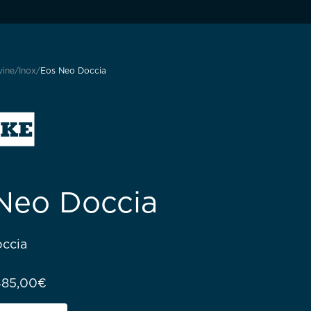
vine
Inox
Eos Neo Doccia
Neo Doccia
ccia
Raspon cijena: od 378,75€ do 485,00€
485,00
€