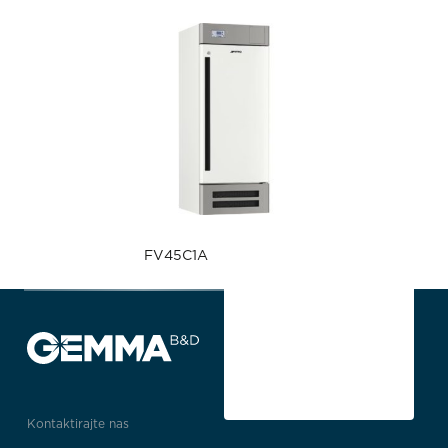
FV45C1A
Kontaktirajte nas