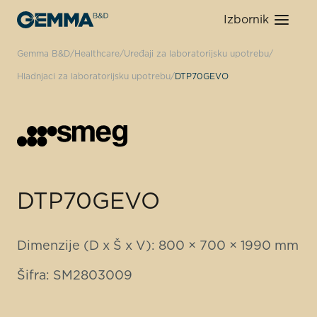
Izbornik
Gemma B&D
Healthcare
Uređaji za laboratorijsku upotrebu
Hladnjaci za laboratorijsku upotrebu
DTP70GEVO
DTP70GEVO
Dimenzije (D x Š x V): 800 × 700 × 1990 mm
Šifra: SM2803009