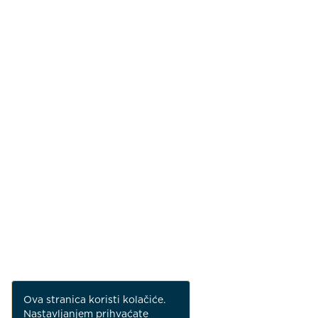
Ova stranica koristi kolačiće.
Nastavljanjem prihvaćate