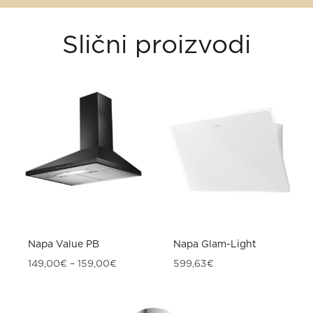
Slični proizvodi
Napa Value PB
Napa Glam-Light
Raspon cijena: od 149,00€ do 159,00€
149,00
€
–
159,00
€
599,63
€