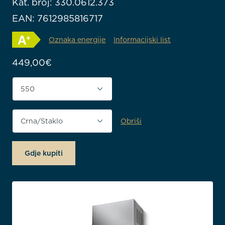
Kat. broj: 330.0612.373
EAN: 7612985816717
Oznaka energije
Informacijski list
449,00
€
Širina proizvoda (mm)
Obriši
Završna obrada
Gdje kupiti