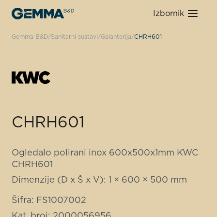
Izbornik
Gemma B&D
Sanitarni sustavi
Galanterija
CHRH601
CHRH601
Ogledalo polirani inox 600x500x1mm KWC
CHRH601
Dimenzije (D x Š x V): 1 × 600 × 500 mm
Šifra: FS1007002
Kat. broj: 2000056956