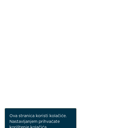
Ova stranica koristi kolačiće.
Nastavljanjem prihvaćate
korištenje kolačića.