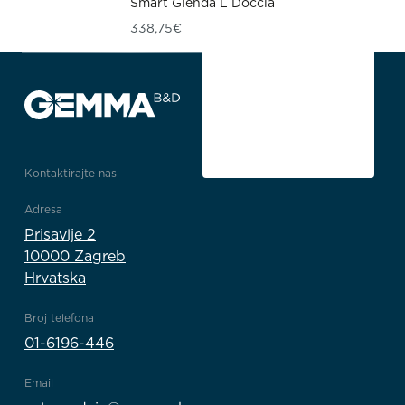
Smart Glenda L Doccia
338,75
€
Kontaktirajte nas
Adresa
Prisavlje 2
10000 Zagreb
Hrvatska
Broj telefona
01-6196-446
Email