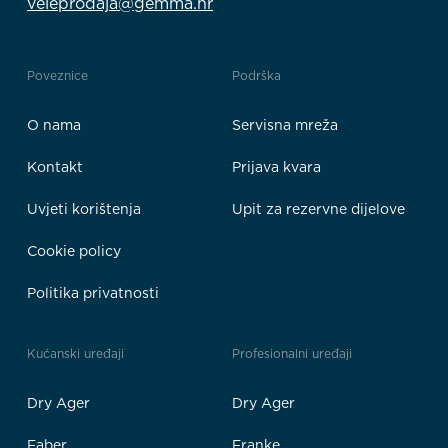
veleprodaja@gemma.hr
Poveznice
Podrška
O nama
Servisna mreža
Kontakt
Prijava kvara
Uvjeti korištenja
Upit za rezervne dijelove
Cookie policy
Politika privatnosti
Kućanski uređaji
Profesionalni uređaji
Dry Ager
Dry Ager
Faber
Franke