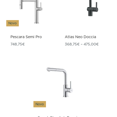
Novo
Pescara Semi Pro
Atlas Neo Doccia
Raspon ci
748,75
€
368,75
€
–
475,00
€
Novo