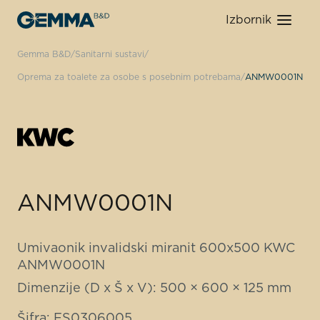
Izbornik
Gemma B&D
Sanitarni sustavi
Oprema za toalete za osobe s posebnim potrebama
ANMW0001N
ANMW0001N
Umivaonik invalidski miranit 600x500 KWC
ANMW0001N
Dimenzije (D x Š x V): 500 × 600 × 125 mm
Šifra: FS0306005