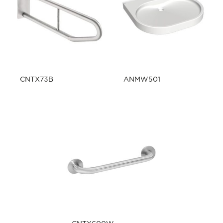
CNTX73B
ANMW501