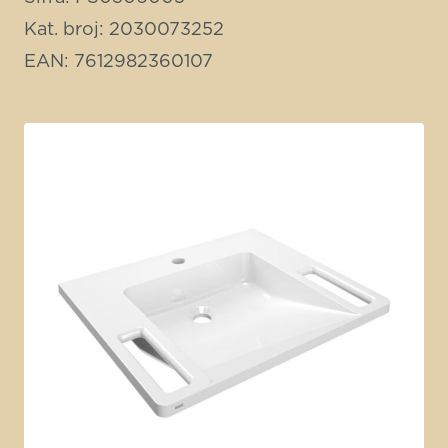
Kat. broj: 2030073252
EAN: 7612982360107